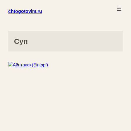
Перейти
chtogotovim.ru
к
содержимому
Суп