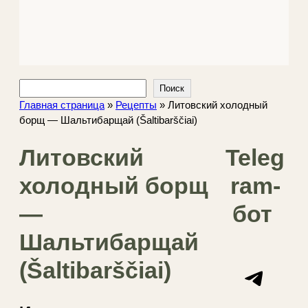
Поиск
Поиск
Главная страница
»
Рецепты
»
Литовский холодный
борщ — Шальтибарщай (Šaltibarščiai)
Литовский
Teleg
холодный борщ
ram-
—
бот
Шальтибарщай
(Šaltibarščiai)
Telegram