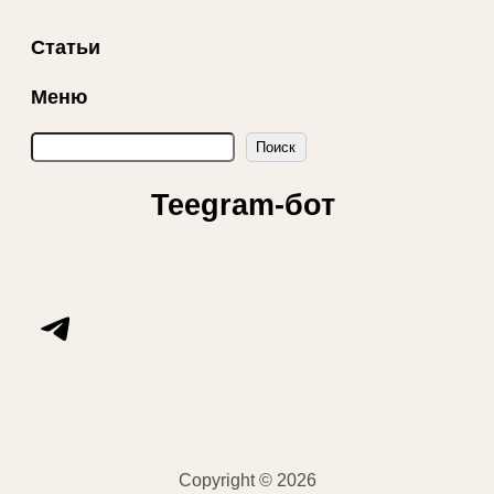
Статьи
Меню
П
Поиск
о
и
Teegram-бот
с
к
Telegram
Copyright © 2026