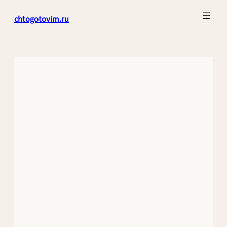
Перейти
chtogotovim.ru
к
содержимому