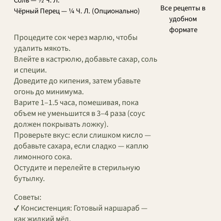
Соль — ½ Ч. Л.
Все рецепты в
Чёрный Перец — ¼ Ч. Л. (Опционально)
удобном
формате
Процедите сок через марлю, чтобы
удалить мякоть.
Влейте в кастрюлю, добавьте сахар, соль
и специи.
Доведите до кипения, затем убавьте
огонь до минимума.
Варите 1–1.5 часа, помешивая, пока
объем не уменьшится в 3–4 раза (соус
должен покрывать ложку).
Проверьте вкус: если слишком кисло —
добавьте сахара, если сладко — каплю
лимонного сока.
Остудите и перелейте в стерильную
бутылку.
Советы:
✔ Консистенция: Готовый наршараб —
как жидкий мёд.