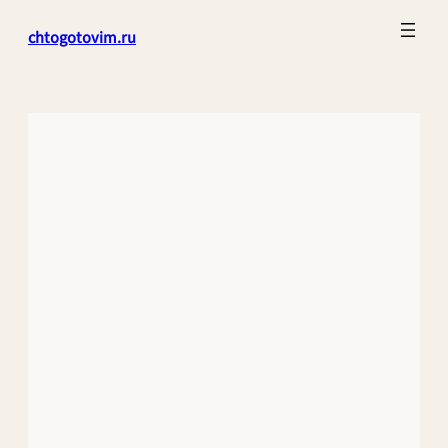
Перейти
chtogotovim.ru
к
содержимому