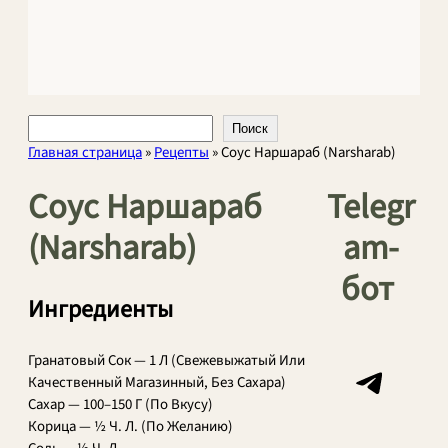
Поиск
Поиск
Главная страница
»
Рецепты
»
Соус Наршараб (Narsharab)
Соус Наршараб
Telegr
(Narsharab)
am-
бот
Ингредиенты
Telegram
Гранатовый Сок — 1 Л (Свежевыжатый Или
Качественный Магазинный, Без Сахара)
Сахар — 100–150 Г (По Вкусу)
Корица — ½ Ч. Л. (По Желанию)