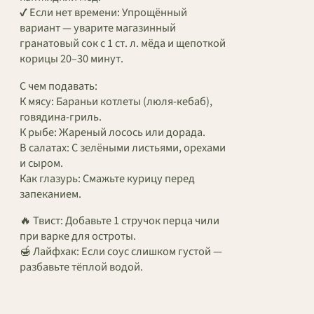
✔ Если нет времени: Упрощённый
вариант — уварите магазинный
гранатовый сок с 1 ст. л. мёда и щепоткой
корицы 20–30 минут.
С чем подавать:
К мясу: Бараньи котлеты (люля-кебаб),
говядина-гриль.
К рыбе: Жареный лосось или дорада.
В салатах: С зелёными листьями, орехами
и сыром.
Как глазурь: Смажьте курицу перед
запеканием.
🔥 Твист: Добавьте 1 стручок перца чили
при варке для остроты.
🍯 Лайфхак: Если соус слишком густой —
разбавьте тёплой водой.