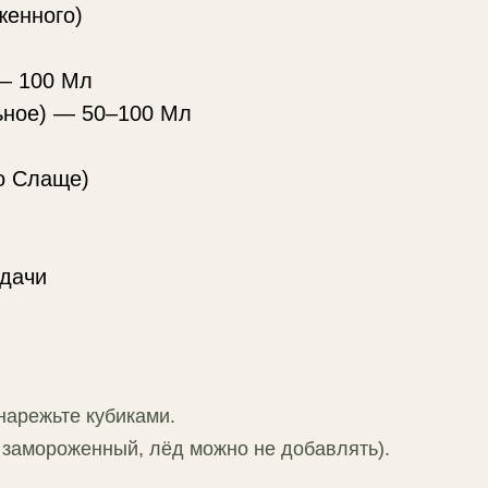
женного)
 — 100 Мл
ьное) — 50–100 Мл
о Слаще)
дачи
 нарежьте кубиками.
 замороженный, лёд можно не добавлять).