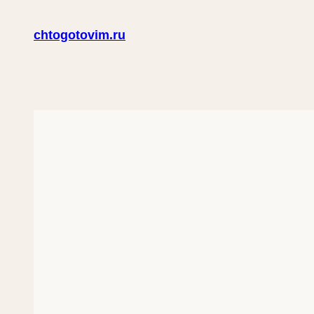
Перейти
chtogotovim.ru
к
содержимому