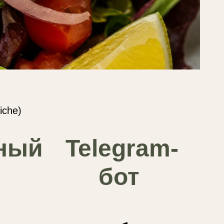
iche)
бный
Telegram-
бот