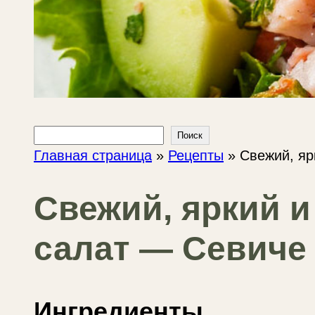
Поиск
Поиск
Главная страница
»
Рецепты
»
Свежий, яр
Свежий, яркий 
салат — Севиче 
Ингредиенты