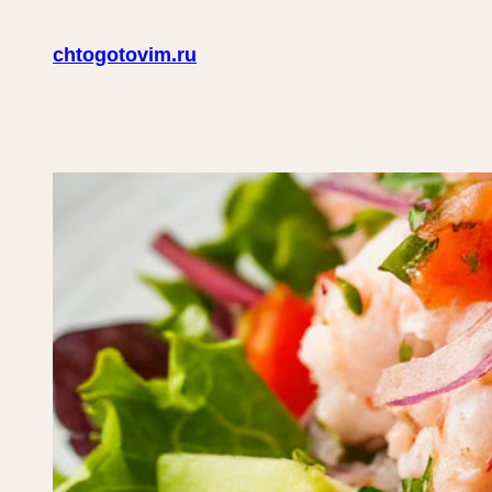
Перейти
chtogotovim.ru
к
содержимому