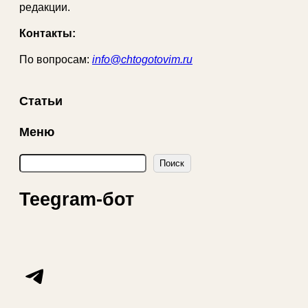
редакции.
Контакты:
По вопросам:
info@chtogotovim.ru
Статьи
Меню
П
Поиск
о
и
Teegram-бот
с
к
Telegram