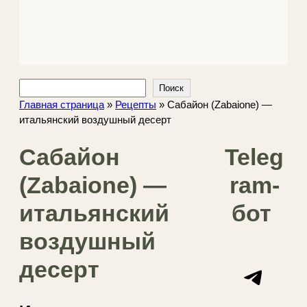
Поиск
Поиск
Главная страница
»
Рецепты
»
Сабайон (Zabaione) —
итальянский воздушный десерт
Сабайон
Teleg
(Zabaione) —
ram-
итальянский
бот
воздушный
десерт
Telegram