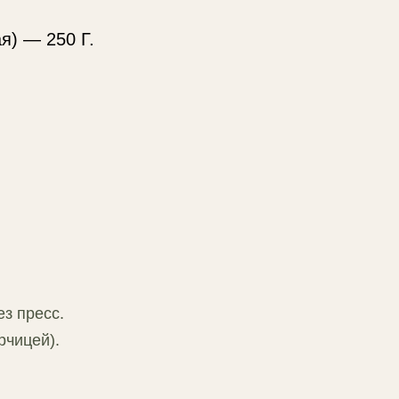
я) — 250 Г.
ез пресс.
рчицей).