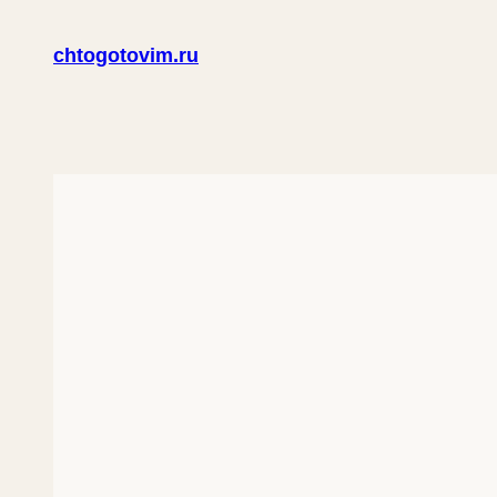
Перейти
chtogotovim.ru
к
содержимому