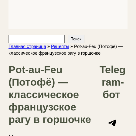
Поиск
Поиск
Главная страница
»
Рецепты
»
Pot-au-Feu (Потофё) —
классическое французское рагу в горшочке
Pot-au-Feu
Teleg
(Потофё) —
ram-
классическое
бот
французское
рагу в горшочке
Telegram