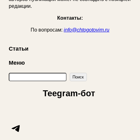
редакции.
Контакты:
По вопросам:
info@chtogotovim.ru
Статьи
Меню
П
Поиск
о
и
Teegram-бот
с
к
Telegram