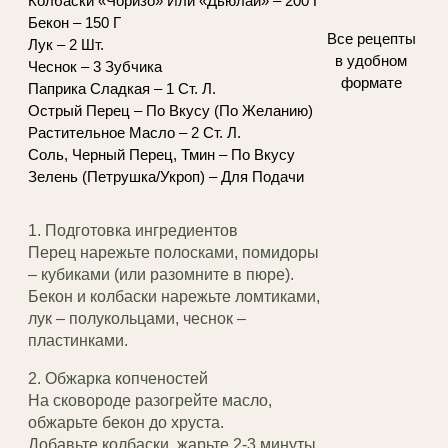
Колбаски «Чоризо» Или «Дьюлай» – 200 Г
Бекон – 150 Г
Все рецепты
Лук – 2 Шт.
в удобном
Чеснок – 3 Зубчика
формате
Паприка Сладкая – 1 Ст. Л.
Острый Перец – По Вкусу (По Желанию)
Растительное Масло – 2 Ст. Л.
Соль, Черный Перец, Тмин – По Вкусу
Зелень (Петрушка/Укроп) – Для Подачи
1. Подготовка ингредиентов
Перец нарежьте полосками, помидоры
– кубиками (или разомните в пюре).
Бекон и колбаски нарежьте ломтиками,
лук – полукольцами, чеснок –
пластинками.
2. Обжарка копченостей
На сковороде разогрейте масло,
обжарьте бекон до хруста.
Добавьте колбаски, жарьте 2-3 минуты,