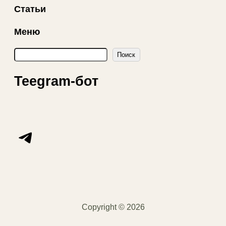
Статьи
Меню
П
Поиск
о
и
Teegram-бот
с
к
Telegram
Copyright © 2026