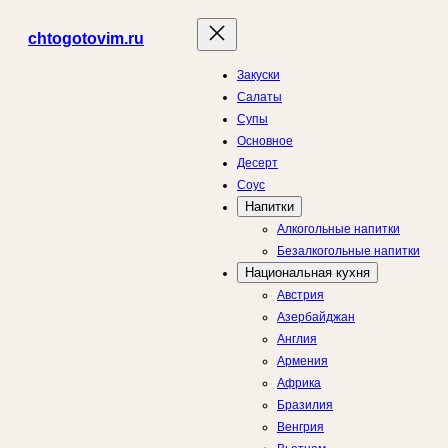
Перейти
chtogotovim.ru
к
содержимому
Закуски
Салаты
Супы
Основное
Десерт
Соус
Напитки
Алкогольные напитки
Безалкогольные напитки
Национальная кухня
Австрия
Азербайджан
Англия
Армения
Африка
Бразилия
Венгрия