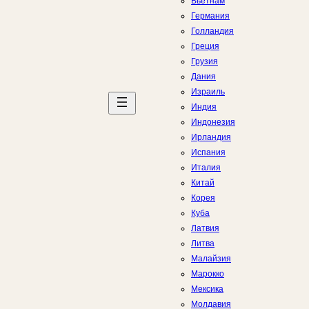
Вьетнам
Германия
Голландия
Греция
Грузия
Дания
Израиль
Индия
Индонезия
Ирландия
Испания
Италия
Китай
Корея
Куба
Латвия
Литва
Малайзия
Марокко
Мексика
Молдавия