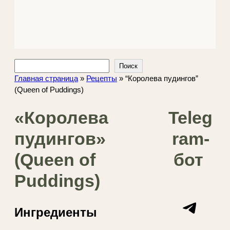
Поиск
Поиск
Главная страница
»
Рецепты
»
“Королева пудингов”
(Queen of Puddings)
«Королева
Teleg
пудингов»
ram-
(Queen of
бот
Puddings)
Telegram
Ингредиенты