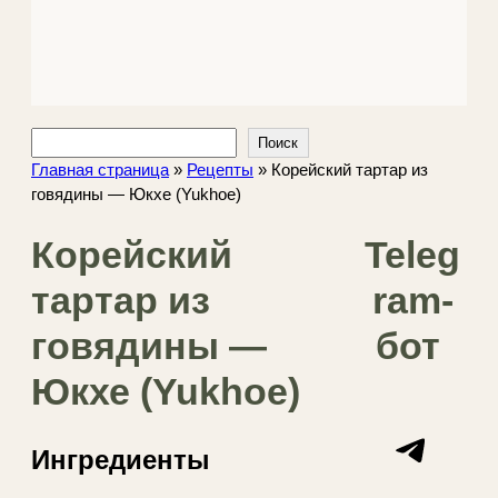
Поиск
Поиск
Главная страница
»
Рецепты
»
Корейский тартар из
говядины — Юкхе (Yukhoe)
Корейский
Teleg
тартар из
ram-
говядины —
бот
Юкхе (Yukhoe)
Telegram
Ингредиенты