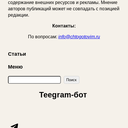
содержание внешних ресурсов и рекламы. Мнение
авторов публикаций может не совпадать с позицией
редакции.
Контакты:
По вопросам:
info@chtogotovim.ru
Статьи
Меню
П
Поиск
о
и
Teegram-бот
с
к
Telegram