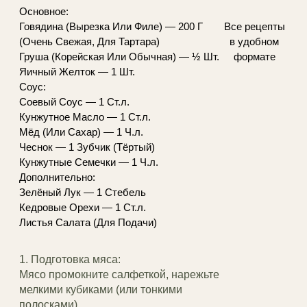
Основное:
Все рецепты
Говядина (Вырезка Или Филе) — 200 Г
в удобном
(Очень Свежая, Для Тартара)
формате
Груша (Корейская Или Обычная) — ½ Шт.
Яичный Желток — 1 Шт.
Соус:
Соевый Соус — 1 Ст.л.
Кунжутное Масло — 1 Ст.л.
Мёд (Или Сахар) — 1 Ч.л.
Чеснок — 1 Зубчик (Тёртый)
Кунжутные Семечки — 1 Ч.л.
Дополнительно:
Зелёный Лук — 1 Стебель
Кедровые Орехи — 1 Ст.л.
Листья Салата (Для Подачи)
1. Подготовка мяса:
Мясо промокните салфеткой, нарежьте
мелкими кубиками (или тонкими
полосками).