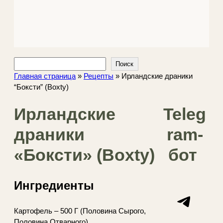
Поиск
Поиск
Главная страница
»
Рецепты
»
Ирландские драники
“Боксти” (Boxty)
Ирландские
Teleg
драники
ram-
«Боксти» (Boxty)
бот
Ингредиенты
Telegram
Картофель – 500 Г (Половина Сырого,
Половина Отварного)