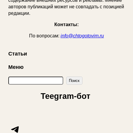
содержание внешних ресурсов и рекламы. Мнение
авторов публикаций может не совпадать с позицией
редакции.
Контакты:
По вопросам:
info@chtogotovim.ru
Статьи
Меню
П
Поиск
о
и
Teegram-бот
с
к
Telegram