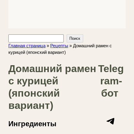
Поиск
Поиск
Главная страница
»
Рецепты
»
Домашний рамен с
курицей (японский вариант)
Домашний рамен
Teleg
с курицей
ram-
(японский
бот
вариант)
Telegram
Ингредиенты