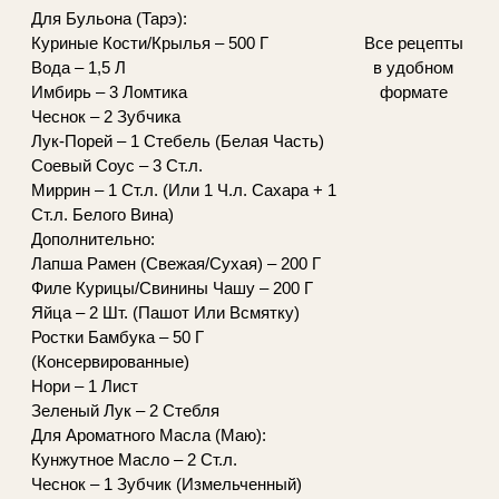
Для Бульона (Тарэ):
Все рецепты
Куриные Кости/Крылья – 500 Г
в удобном
Вода – 1,5 Л
формате
Имбирь – 3 Ломтика
Чеснок – 2 Зубчика
Лук-Порей – 1 Стебель (Белая Часть)
Соевый Соус – 3 Ст.л.
Миррин – 1 Ст.л. (Или 1 Ч.л. Сахара + 1
Ст.л. Белого Вина)
Дополнительно:
Лапша Рамен (Свежая/Сухая) – 200 Г
Филе Курицы/Свинины Чашу – 200 Г
Яйца – 2 Шт. (Пашот Или Всмятку)
Ростки Бамбука – 50 Г
(Консервированные)
Нори – 1 Лист
Зеленый Лук – 2 Стебля
Для Ароматного Масла (Маю):
Кунжутное Масло – 2 Ст.л.
Чеснок – 1 Зубчик (Измельченный)