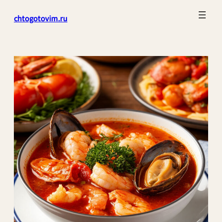
Перейти
chtogotovim.ru
к
содержимому