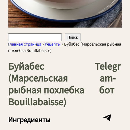
Поиск
Поиск
Главная страница
»
Рецепты
»
Буйабес (Марсельская рыбная
похлебка Bouillabaisse)
Буйабес
Telegr
(Марсельская
am-
рыбная похлебка
бот
Bouillabaisse)
Telegram
Ингредиенты