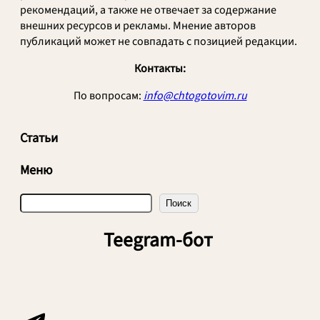
рекомендаций, а также не отвечает за содержание
внешних ресурсов и рекламы. Мнение авторов
публикаций может не совпадать с позицией редакции.
Контакты:
По вопросам:
info@chtogotovim.ru
Статьи
Меню
П
Поиск
о
и
Teegram-бот
с
к
Telegram