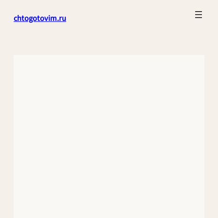
Перейти
chtogotovim.ru
к
содержимому