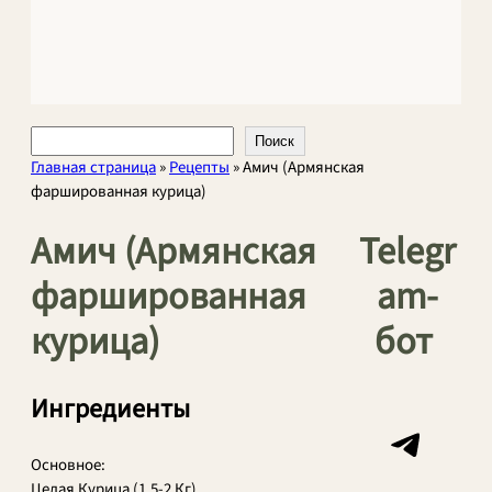
Поиск
Поиск
Главная страница
»
Рецепты
»
Амич (Армянская
фаршированная курица)
Амич (Армянская
Telegr
фаршированная
am-
курица)
бот
Ингредиенты
Telegram
Основное:
Целая Курица (1,5-2 Кг)