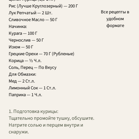
Рис (Лучше Круглозерный) — 200 Г
Все рецепты в
Лук Репчатый — 2 Шт.
удобном
Сливочное Масло — 50 Г
формате
Начинка:
Курага — 100 Г
Чернослив — 50 Г
Изюм — 50 Г
Грецкие Орехи — 70 Г (Рубленые)
Корица — ½ Ч.л.
Соль, Перец — По Вкусу
Для Обмазки:
Мед — 2 Ст.л.
Лимонный Сок — 1 Ст.л.
Паприка — 1 Ч.л.
1. Подготовка курицы:
Тщательно промойте тушку, обсушите.
Натрите солью и перцем внутри и
снаружи.