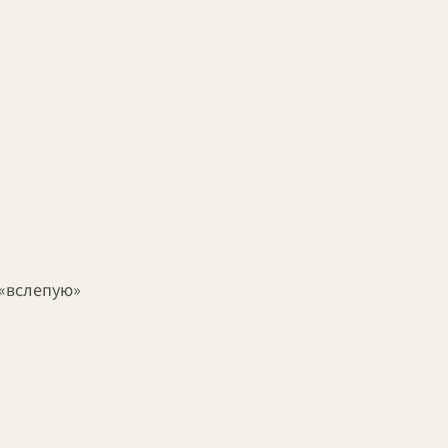
(«вслепую»