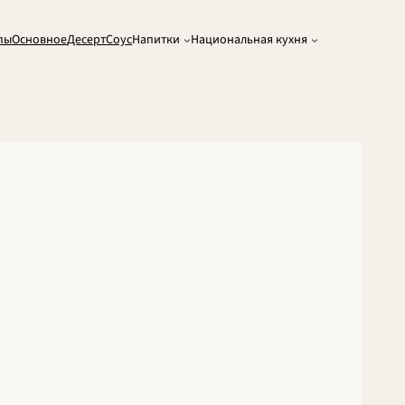
пы
Основное
Десерт
Соус
Напитки
Национальная кухня