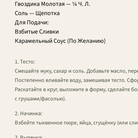
Гвоздика Молотая — ¼ Ч. Л.
Соль — Щепотка
Для Подачи:
Взбитые Сливки
Карамельный Соус (По Желанию)
1. Тесто:
Смешайте муку, сахар и соль. Добавьте масло, пер
Постепенно вливайте воду, замешивая тесто. Сфор
Раскатайте в круг, выложите в форму, сделайте б
с грушами/фасолью).
2. Начинка:
Взбейте тыквенное пюре, яйца, сгущёнку (или слив
3. Выпечка: