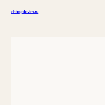
Перейти
к
chtogotovim.ru
содержимому