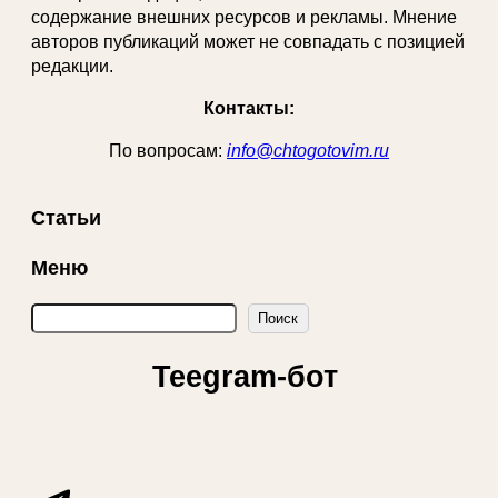
содержание внешних ресурсов и рекламы. Мнение
авторов публикаций может не совпадать с позицией
редакции.
Контакты:
По вопросам:
info@chtogotovim.ru
Статьи
Меню
П
Поиск
о
и
Teegram-бот
с
к
Telegram