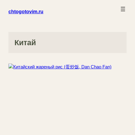
Перейти
chtogotovim.ru
к
содержимому
Китай